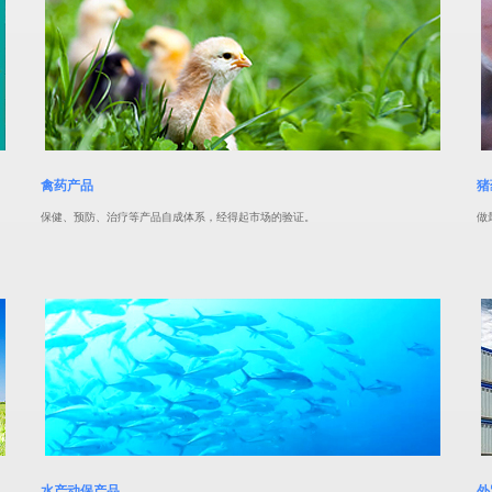
禽药产品
猪
保健、预防、治疗等产品自成体系，经得起市场的验证。
做
水产动保产品
外