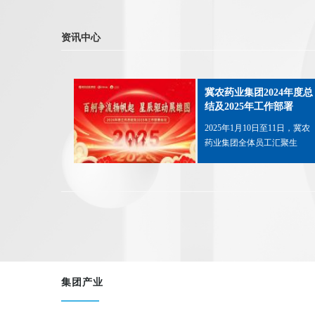
资讯中心
冀农药业集团2024年度总
结及2025年工作部署
2025年1月10日至11日，冀农
药业集团全体员工汇聚生
集团产业