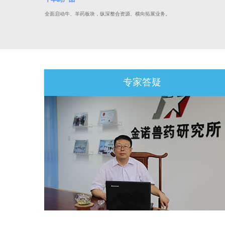
全面启动牛、羊药板块，纵深整合资源、横向拓展业务。
专家答疑