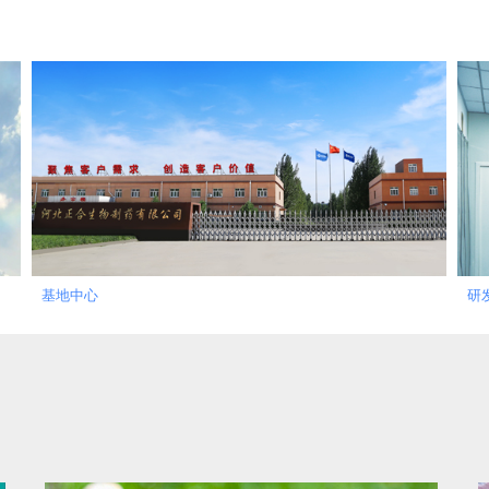
基地中心
研