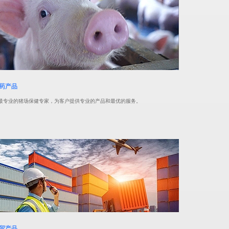
药产品
最专业的猪场保健专家，为客户提供专业的产品和最优的服务。
贸产品