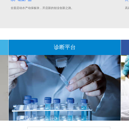
全面启动水产动保板块，开启新的创业创新之路。
高
诊断平台