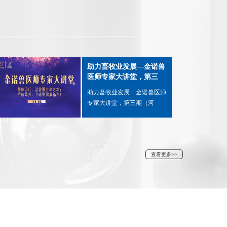
助力畜牧业发展—金诺兽
医师专家大讲堂，第三
助力畜牧业发展—金诺兽医师
专家大讲堂，第三期（河
查看更多>>