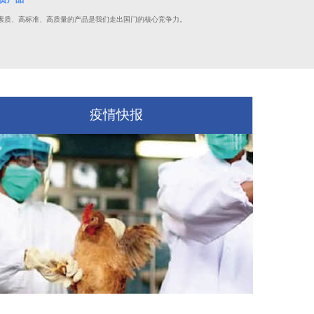
素质、高标准、高质量的产品是我们走出国门的核心竞争力。
疫情快报