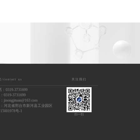
contact us
关注我们
0319-3731699
319-3731699
nongjituan@163.com
：河北省邢台市新河县工业园区
5001978号-1
扫一扫