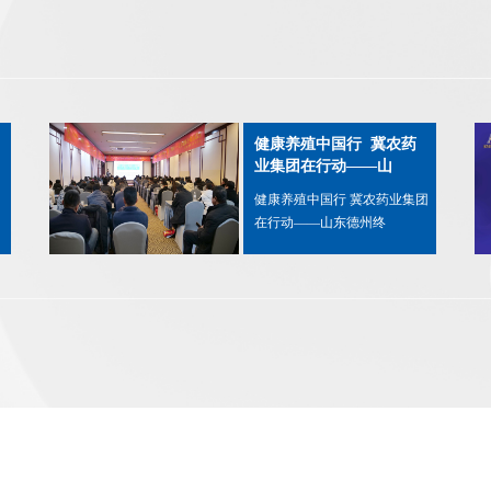
健康养殖中国行 冀农药
业集团在行动——山
健康养殖中国行 冀农药业集团
在行动——山东德州终